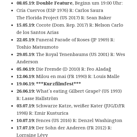
08.05.19:
Double Feature
, Beginn um 19:00 Uhr:
Cría Cuervos (ESP 1976) R: Carlos Saura
The Florida Project (US 2017) R: Sean Baker
15.05.19:
Cocote (Dom. Rep. 2017) R: Nelson Carlo
de los Santos Arias
22.05.19:
Funeral Parade of Roses (JP 1969) R:
Toshio Matsumoto
29.05.19:
The Royal Tenenbaums (US 2001) R: Wes
Anderson
05.06.19:
Die Fremde (D 2010) R: Feo Aladağ
12.06.19:
Milou en mai (FR 1990) R: Louis Malle
19.06.19: ***Kurzfilmfest***
26.06.19:
What`s eating Gilbert Grape? (US 1993)
R: Lasse Hallström
03.07.19:
Schwarze Katze, weißer Kater (JUG/D/FR
1998) R: Emir Kusturica
10.07.19:
Fences (US 2016) R: Denzel Washington
17.07.19:
Der Sohn der Anderen (FR 2012) R:
Lorraine Lévy