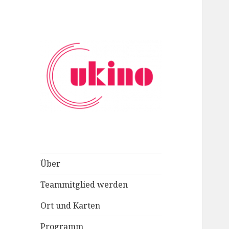
Das studentische Kino der LMU
ukino
München
Über
Teammitglied werden
Ort und Karten
Programm