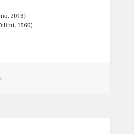
no, 2018)
ellini, 1960)
es
n