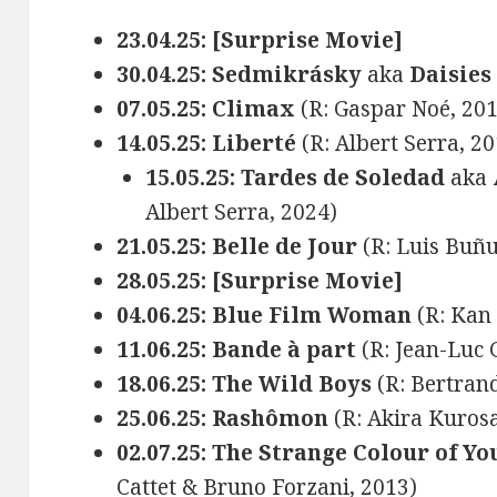
23.04.25: [Surprise Movie]
30.04.25: Sedmikrásky
aka
Daisies
07.05.25: Climax
(R: Gaspar Noé, 20
14.05.25: Liberté
(R: Albert Serra, 2
15.05.25: Tardes de Soledad
aka
Albert Serra, 2024)
21.05.25: Belle de Jour
(R: Luis Buñu
28.05.25: [Surprise Movie]
04.06.25: Blue Film Woman
(R: Kan
11.06.25: Bande à part
(R: Jean-Luc 
18.06.25: The Wild Boys
(R: Bertran
25.06.25: Rashômon
(R: Akira Kuros
02.07.25: The Strange Colour of Yo
Cattet & Bruno Forzani, 2013)