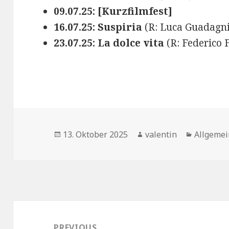
09.07.25: [Kurzfilmfest]
16.07.25: Suspiria
(R: Luca Guadagni
23.07.25: La dolce vita
(R: Federico F
Posted
Author
Categori
13. Oktober 2025
valentin
Allgemei
on
Post
navigation
PREVIOUS