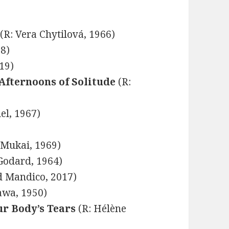
(R: Vera Chytilová, 1966)
18)
019)
Afternoons of Solitude
(R:
el, 1967)
 Mukai, 1969)
Godard, 1964)
d Mandico, 2017)
awa, 1950)
ur Body’s Tears
(R: Hélène